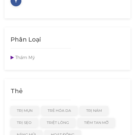
Phân Loại
Thẩm Mỹ
Thẻ
TRỊ MỤN
TRẺ HÓA DA
TRỊ NÁM
TRỊ SẸO
TRIỆT LÔNG
TIÊM TAN MỠ
NÂNG MŨI
HOẠT ĐỘNG