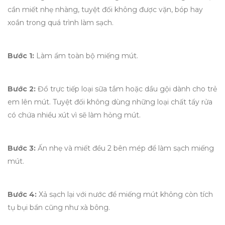
cần miết nhẹ nhàng, tuyệt đối không được vặn, bóp hay
xoắn trong quá trình làm sạch.
Bước 1:
Làm ẩm toàn bộ miếng mút.
Bước 2:
Đổ trực tiếp loại sữa tắm hoặc dầu gội dành cho trẻ
em lên mút. Tuyệt đối không dùng những loại chất tẩy rửa
có chứa nhiều xút vì sẽ làm hỏng mút.
Bước 3:
Ấn nhẹ và miết đều 2 bên mép để làm sạch miếng
mút.
Bước 4:
Xả sạch lại với nước để miếng mút không còn tích
tụ bụi bẩn cũng như xà bông.