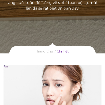
sáng cuối tuần để “tổng vệ sinh” toàn bộ cọ, mút,
làn da sẽ rất biết ơn bạn đấy!
Trang Chủ
Chi Tiết