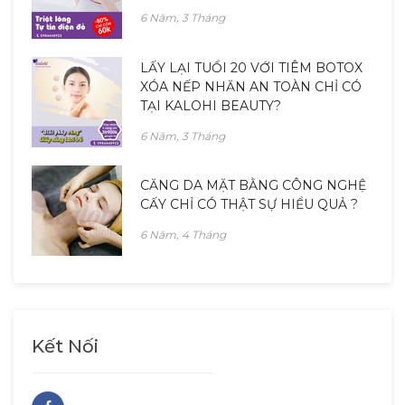
6 Năm, 3 Tháng
LẤY LẠI TUỔI 20 VỚI TIÊM BOTOX
XÓA NẾP NHĂN AN TOÀN CHỈ CÓ
TẠI KALOHI BEAUTY?
6 Năm, 3 Tháng
CĂNG DA MẶT BẰNG CÔNG NGHỆ
CẤY CHỈ CÓ THẬT SỰ HIỂU QUẢ ?
6 Năm, 4 Tháng
Kết Nối