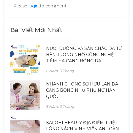
Please
login
to comment
Bài Viết Mới Nhất
NUÔI DƯỠNG VÀ SĂN CHẮC DA TỪ
BÊN TRONG NHỜ CÔNG NGHỆ
TIÊM HA CĂNG BÓNG DA
6 Năm, 3 Tháng
NHANH CHÓNG SỞ HỮU LÀN DA
CĂNG BÓNG NHƯ PHỤ NỮ HÀN
QUỐC
6 Năm, 3 Tháng
KALOHI BEAUTY ĐỊA ĐIỂM TRIỆT
LÔNG NÁCH VĨNH VIỄN AN TOÀN