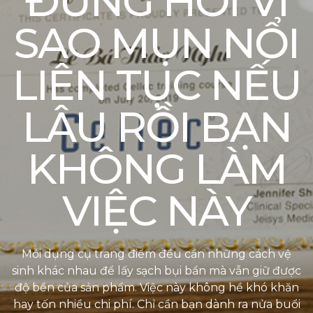
ĐỪNG HỎI VÌ
SAO MỤN NỔI
LIÊN TỤC NẾU
LÂU RỒI BẠN
KHÔNG LÀM
VIỆC NÀY
Mỗi dụng cụ trang điểm đều cần những cách vệ
sinh khác nhau để lấy sạch bụi bẩn mà vẫn giữ được
độ bền của sản phẩm. Việc này không hề khó khăn
hay tốn nhiều chi phí. Chỉ cần bạn dành ra nửa buổi